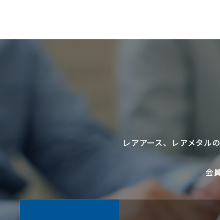
レアアース
、
レアメタル
会