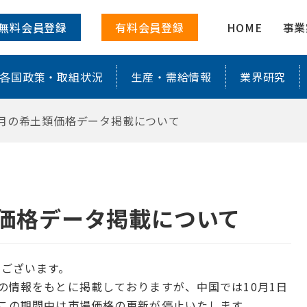
掲載について ｜ 株式会社レアリサ
無料会員登録
有料会員登録
HOME
事業
各国政策・取組状況
生産・需給情報
業界研究
0月の希土類価格データ掲載について
類価格データ掲載について
うございます。
の情報をもとに掲載しておりますが、中国では10月1日
この期間中は市場価格の更新が停止いたします。