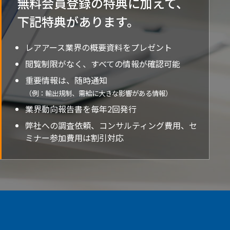
無料会員登録の特典に加えて、
下記特典が
あります。
レアアース業界の概要資料をプレゼント
閲覧制限がなく、すべての情報が確認可能
重要情報は、随時通知
（例：輸出規制、需給に大きな影響がある情報）
業界動向報告書を毎年2回発行
弊社への調査依頼、コンサルティング費用、セ
ミナー参加費用は割引対応