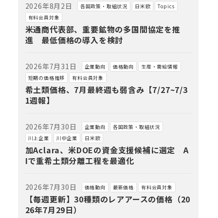
2026年8月2日
各国政策・取組状況
日米欧
Topics
有料会員対象
米通商代表部、重要鉱物の多国間協定を推
進 最低価格の導入を検討
2026年7月31日
企業動向
価格動向
生産・需給情報
短期の価格推移
有料会員対象
希土類価格、7月最終週も弱含み【7/27~7/3
1週報】
2026年7月30日
企業動向
各国政策・取組状況
川上企業
川中企業
日米欧
加Aclara、米DOEの資金支援候補に選定 A
Iで重希土類分離工程を最適化
2026年7月30日
価格動向
最新価格
有料会員対象
【毎週更新】30種類のレアアースの価格（20
26年7月29日）