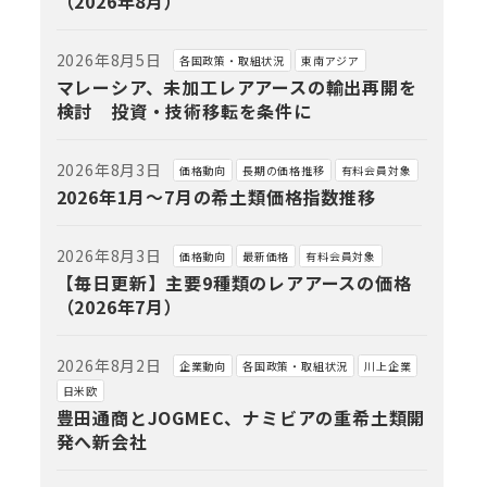
（2026年8月）
2026年8月5日
各国政策・取組状況
東南アジア
マレーシア、未加工レアアースの輸出再開を
検討 投資・技術移転を条件に
2026年8月3日
価格動向
長期の価格推移
有料会員対象
2026年1月～7月の希土類価格指数推移
2026年8月3日
価格動向
最新価格
有料会員対象
【毎日更新】主要9種類のレアアースの価格
（2026年7月）
2026年8月2日
企業動向
各国政策・取組状況
川上企業
日米欧
豊田通商とJOGMEC、ナミビアの重希土類開
発へ新会社