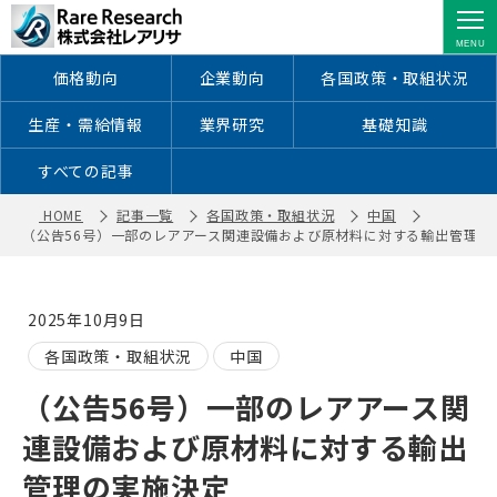
（公告56号）一部のレアアース関連設
備および原材料に対する輸出管理の実
施決定 ｜ 株式会社レアリサ
価格動向
企業動向
各国政策・取組状況
生産・需給情報
業界研究
基礎知識
すべての記事
HOME
記事一覧
各国政策・取組状況
中国
（公告56号）一部のレアアース関連設備および原材料に対する輸出管理の
2025年10月9日
各国政策・取組状況
中国
（公告56号）一部のレアアース関
連設備および原材料に対する輸出
管理の実施決定