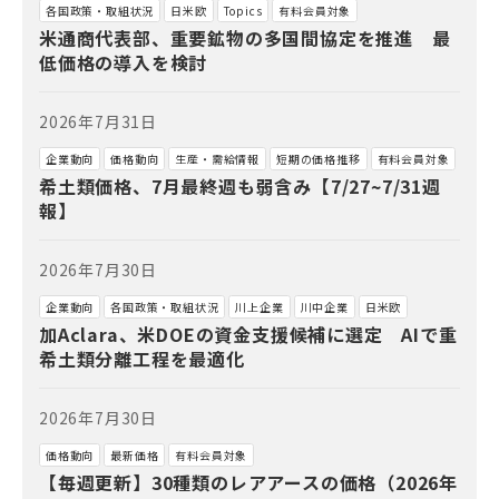
各国政策・取組状況
日米欧
Topics
有料会員対象
米通商代表部、重要鉱物の多国間協定を推進 最
低価格の導入を検討
2026年7月31日
企業動向
価格動向
生産・需給情報
短期の価格推移
有料会員対象
希土類価格、7月最終週も弱含み【7/27~7/31週
報】
2026年7月30日
企業動向
各国政策・取組状況
川上企業
川中企業
日米欧
加Aclara、米DOEの資金支援候補に選定 AIで重
希土類分離工程を最適化
2026年7月30日
価格動向
最新価格
有料会員対象
【毎週更新】30種類のレアアースの価格（2026年