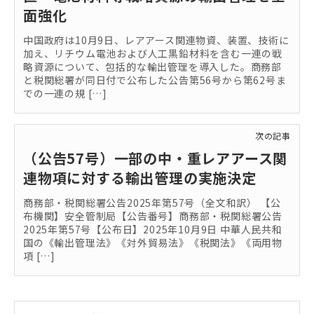
面強化
中国政府は10月9日、レアアース関連物資、装置、技術に
加え、リチウム電池および人工黒鉛材料を含む一連の戦
略資源について、包括的な輸出管理を導入した。商務部
と税関総署が同日付で公布した公告第56号から第62号ま
での一連の規 […]
次の記事
（公告57号）一部の中・重レアアース関
連物項に対する輸出管理の実施決定
商務部・税関総署公告2025年第57号（全文和訳） 【公
布機関】安全管制局【公告番号】商務部・税関総署公告
2025年第57号【公布日】2025年10月9日 中華人民共和
国の《輸出管理法》《対外貿易法》《税関法》《両用物
項 […]