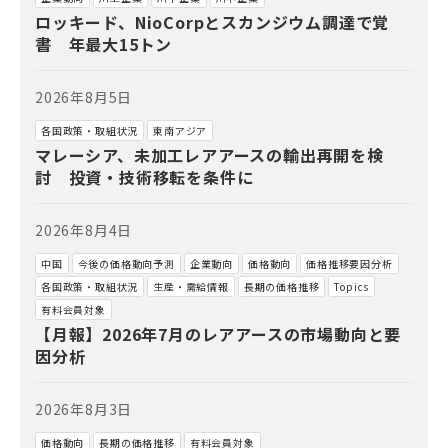
ロッキード、NioCorpとスカンジウム調達で覚
書 年最大15トン
2026年8月5日
各国政策・取組状況
東南アジア
マレーシア、未加工レアアースの輸出再開を検
討 投資・技術移転を条件に
2026年8月4日
中国
今後の価格動向予測
企業動向
価格動向
価格推移要因分析
各国政策・取組状況
生産・需給情報
長期の価格推移
Topics
有料会員対象
【月報】2026年7月のレアアースの市場動向と要
因分析
2026年8月3日
価格動向
長期の価格推移
有料会員対象