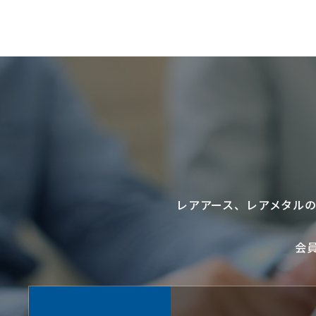
レアアース
、
レアメタル
会