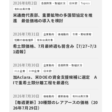
2026年8月2日
各国政策・取組状況
日米欧
Topics
有料会員対象
米通商代表部、重要鉱物の多国間協定を推
進 最低価格の導入を検討
2026年7月31日
企業動向
価格動向
生産・需給情報
短期の価格推移
有料会員対象
希土類価格、7月最終週も弱含み【7/27~7/3
1週報】
2026年7月30日
企業動向
各国政策・取組状況
川上企業
川中企業
日米欧
加Aclara、米DOEの資金支援候補に選定 A
Iで重希土類分離工程を最適化
2026年7月30日
価格動向
最新価格
有料会員対象
【毎週更新】30種類のレアアースの価格（20
26年7月29日）