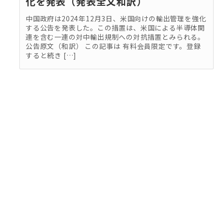
化を発表（発表全文和訳）
中国政府は2024年12月3日、米国向けの輸出管理を強化
する公告を発表した。この措置は、米国による半導体関
連を含む一連の対中輸出規制への対抗措置とみられる。
公告原文（和訳） この記事は 有料会員限定です。登録
すると続き […]