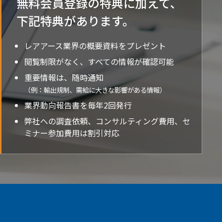
無料会員登録の特典に加えて、
下記特典が
あります。
レアアース業界の概要資料をプレゼント
閲覧制限がなく、すべての情報が確認可能
重要情報は、随時通知
（例：輸出規制、需給に大きな影響がある情報）
業界動向報告書を毎年2回発行
弊社への調査依頼、コンサルティング費用、セ
ミナー参加費用は割引対応