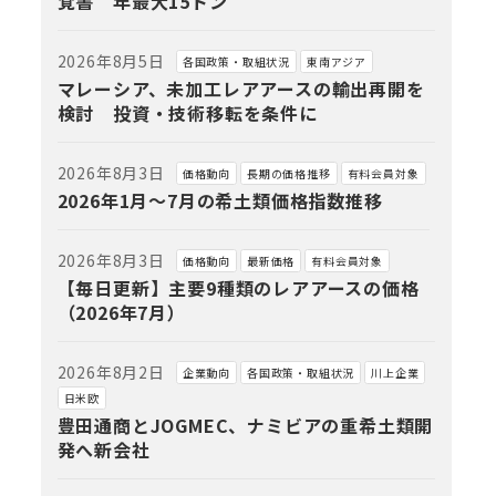
覚書 年最大15トン
2026年8月5日
各国政策・取組状況
東南アジア
マレーシア、未加工レアアースの輸出再開を
検討 投資・技術移転を条件に
2026年8月3日
価格動向
長期の価格推移
有料会員対象
2026年1月～7月の希土類価格指数推移
2026年8月3日
価格動向
最新価格
有料会員対象
【毎日更新】主要9種類のレアアースの価格
（2026年7月）
2026年8月2日
企業動向
各国政策・取組状況
川上企業
日米欧
豊田通商とJOGMEC、ナミビアの重希土類開
発へ新会社