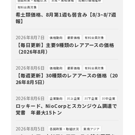
各国政策・取組状況
生産・需給情報
短期の価格推移
有料会員対象
希土類価格、8月第1週も弱含み【8/3~8/7週
報】
2026年8月7日
価格動向
最新価格
有料会員対象
【毎日更新】主要9種類のレアアースの価格
（2026年8月）
2026年8月6日
価格動向
最新価格
有料会員対象
【毎週更新】30種類のレアアースの価格（20
26年8月5日）
2026年8月6日
企業動向
川上企業
川下企業
川中企業
ロッキード、NioCorpとスカンジウム調達で
覚書 年最大15トン
2026年8月5日
各国政策・取組状況
東南アジア