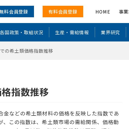
移 ｜ 株式会社レアリサ
無料会員登録
有料会員登録
HOME
事業
各国政策・取組状況
生産・需給情報
業界研究
月までの希土類価格指数推移
価格指数推移
合金などの希土類材料の価格を反映した指数であ
が、この指数は、希土類市場の需給関係、価格動