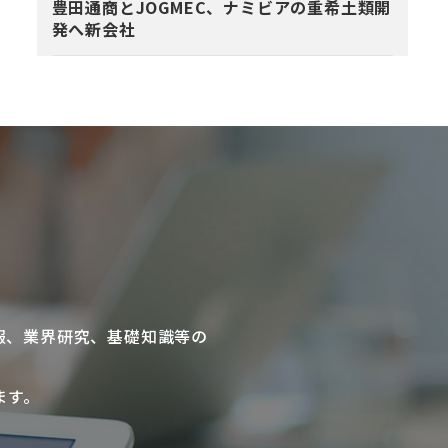
豊田通商とJOGMEC、ナミビアの重希土類開
発へ新会社
報、業界研究、基礎知識等の
ます。