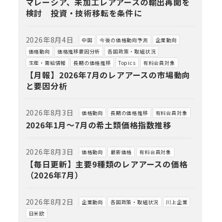
マレーシア、未加工レアアースの輸出再開を
検討 投資・技術移転を条件に
2026年8月4日
中国
今後の価格動向予測
企業動向
価格動向
価格推移要因分析
各国政策・取組状況
生産・需給情報
長期の価格推移
Topics
有料会員対象
【月報】2026年7月のレアアースの市場動向
と要因分析
2026年8月3日
価格動向
長期の価格推移
有料会員対象
2026年1月～7月の希土類価格指数推移
2026年8月3日
価格動向
最新価格
有料会員対象
【毎日更新】主要9種類のレアアースの価格
（2026年7月）
2026年8月2日
企業動向
各国政策・取組状況
川上企業
日米欧