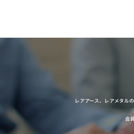
レアアース
、
レアメタル
会