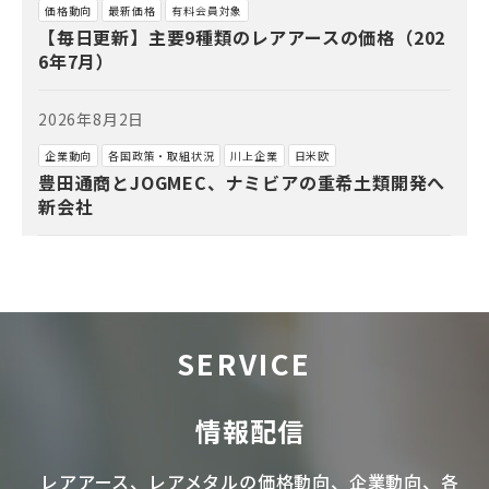
価格動向
最新価格
有料会員対象
【毎日更新】主要9種類のレアアースの価格（202
6年7月）
2026年8月2日
企業動向
各国政策・取組状況
川上企業
日米欧
豊田通商とJOGMEC、ナミビアの重希土類開発へ
新会社
SERVICE
情報配信
レアアース
、
レアメタル
の価格動向、企業動向、各