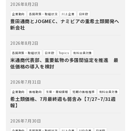
2026年8月2日
企業動向
各国政策・取組状況
川上企業
日米欧
豊田通商とJOGMEC、ナミビアの重希土類開発へ
新会社
2026年8月2日
各国政策・取組状況
日米欧
Topics
有料会員対象
米通商代表部、重要鉱物の多国間協定を推進 最
低価格の導入を検討
2026年7月31日
企業動向
価格動向
生産・需給情報
短期の価格推移
有料会員対象
希土類価格、7月最終週も弱含み【7/27~7/31週
報】
2026年7月30日
企業動向
各国政策・取組状況
川上企業
川中企業
日米欧