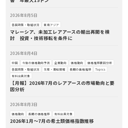
書 年最大15トン
2026年8月5日
各国政策・取組状況
東南アジア
マレーシア、未加工レアアースの輸出再開を検
討 投資・技術移転を条件に
2026年8月4日
中国
今後の価格動向予測
企業動向
価格動向
価格推移要因分析
各国政策・取組状況
生産・需給情報
長期の価格推移
Topics
有料会員対象
【月報】2026年7月のレアアースの市場動向と要
因分析
2026年8月3日
価格動向
長期の価格推移
有料会員対象
2026年1月～7月の希土類価格指数推移