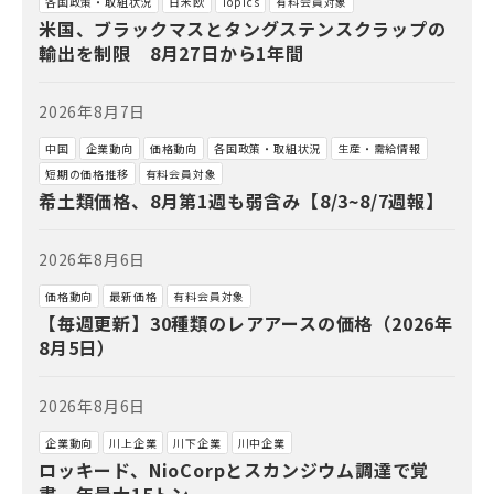
各国政策・取組状況
日米欧
Topics
有料会員対象
米国、ブラックマスとタングステンスクラップの
輸出を制限 8月27日から1年間
2026年8月7日
中国
企業動向
価格動向
各国政策・取組状況
生産・需給情報
短期の価格推移
有料会員対象
希土類価格、8月第1週も弱含み【8/3~8/7週報】
2026年8月6日
価格動向
最新価格
有料会員対象
【毎週更新】30種類のレアアースの価格（2026年
8月5日）
2026年8月6日
企業動向
川上企業
川下企業
川中企業
ロッキード、NioCorpとスカンジウム調達で覚