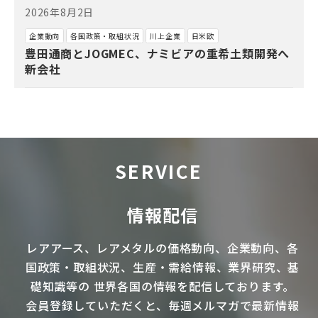
2026年8月2日
企業動向
各国政策・取組状況
川上企業
日米欧
豊田通商とJOGMEC、ナミビアの重希土類開発へ
新会社
SERVICE
情報配信
レアアース
、
レアメタル
の価格動向、企業動向、各
国政策・取組状況、生産・需給情報、業界研究、基
礎知識等の
世界各国の情報を配信
しております。
会員登録していただくと、毎週メルマガで最新情報