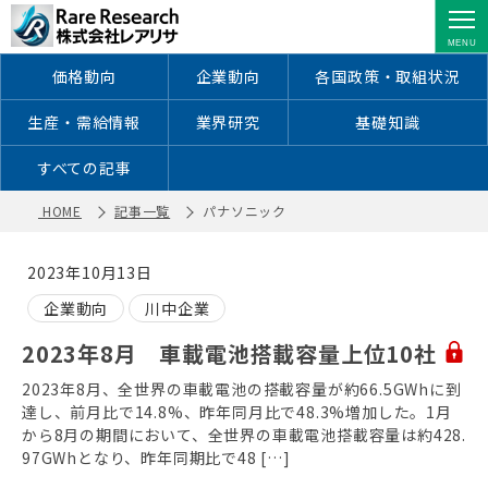
パナソニック ｜ レアアース・レアメ
タルに特化した情報を配信
価格動向
企業動向
各国政策・取組状況
生産・需給情報
業界研究
基礎知識
すべての記事
HOME
記事一覧
パナソニック
2023年10月13日
企業動向
川中企業
2023年8月 車載電池搭載容量上位10社
2023年8月、全世界の車載電池の搭載容量が約66.5GWhに到
達し、前月比で14.8%、昨年同月比で48.3%増加した。1月
から8月の期間において、全世界の車載電池搭載容量は約428.
97GWhとなり、昨年同期比で48 […]