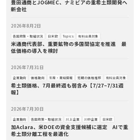
豊田通商とJOGMEC、ナミビアの重希土類開発へ
新会社
2026年8月2日
各国政策・取組状況
日米欧
Topics
有料会員対象
米通商代表部、重要鉱物の多国間協定を推進 最
低価格の導入を検討
2026年7月31日
企業動向
価格動向
生産・需給情報
短期の価格推移
有料会員対象
希土類価格、7月最終週も弱含み【7/27~7/31週
報】
2026年7月30日
企業動向
各国政策・取組状況
川上企業
川中企業
日米欧
加Aclara、米DOEの資金支援候補に選定 AIで重
希土類分離工程を最適化