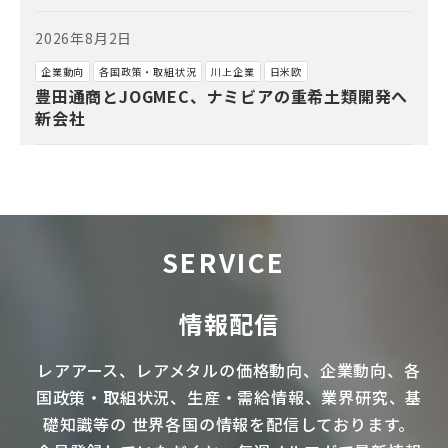
2026年8月2日
企業動向
各国政策・取組状況
川上企業
日米欧
豊田通商とJOGMEC、ナミビアの重希土類開発へ
新会社
SERVICE
情報配信
レアアース
、
レアメタル
の価格動向、企業動向、各
国政策・取組状況、生産・需給情報、業界研究、基
礎知識等の
世界各国の情報を配信
しております。