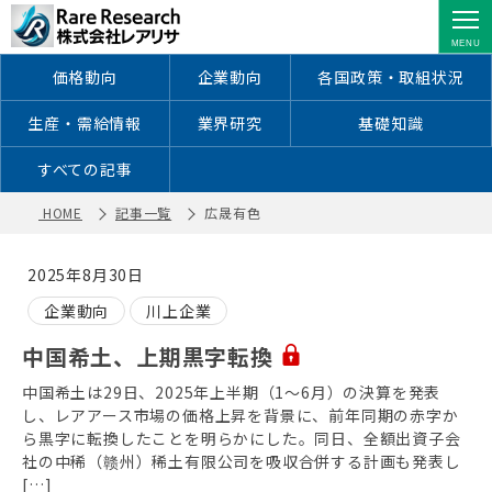
広晟有色 ｜ レアアース・レアメタル
に特化した情報を配信
価格動向
企業動向
各国政策・取組状況
生産・需給情報
業界研究
基礎知識
すべての記事
HOME
記事一覧
広晟有色
2025年8月30日
企業動向
川上企業
中国希土、上期黒字転換
中国希土は29日、2025年上半期（1〜6月）の決算を発表
し、レアアース市場の価格上昇を背景に、前年同期の赤字か
ら黒字に転換したことを明らかにした。同日、全額出資子会
社の中稀（赣州）稀土有限公司を吸収合併する計画も発表し
[…]