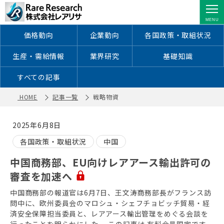
戦略物資 ｜ レアアース・レアメタル
に特化した情報を配信
価格動向
企業動向
各国政策・取組状況
生産・需給情報
業界研究
基礎知識
すべての記事
HOME
記事一覧
戦略物資
2025年6月8日
各国政策・取組状況
中国
中国商務部、EU向けレアアース輸出許可の
審査を加速へ
中国商務部の報道官は6月7日、王文涛商務部長がフランス訪
問中に、欧州委員会のマロシュ・シェフチョビッチ貿易・経
済安全保障担当委員と、レアアース輸出管理をめぐる会談を
行ったことを明らかにした。 この記事は 有料会員限定です