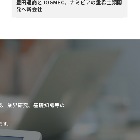
豊田通商とJOGMEC、ナミビアの重希土類開
発へ新会社
報、業界研究、基礎知識等の
ます。