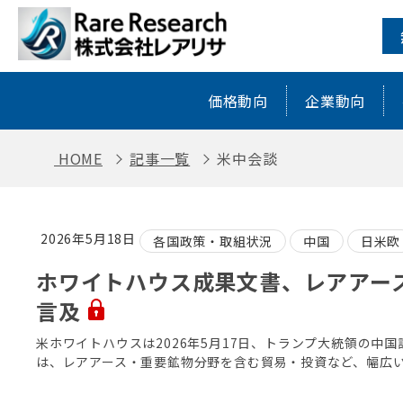
米中会談 ｜ レアアース・レアメタル
価格動向
企業動向
HOME
記事一覧
米中会談
2026年5月18日
各国政策・取組状況
中国
日米欧
ホワイトハウス成果文書、レアアー
言及
米ホワイトハウスは2026年5月17日、トランプ大統領の
は、レアアース・重要鉱物分野を含む貿易・投資など、幅広い