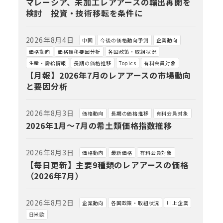
マレーシア、未加工レアアースの輸出再開を
検討 投資・技術移転を条件に
2026年8月4日
中国
今後の価格動向予測
企業動向
価格動向
価格推移要因分析
各国政策・取組状況
生産・需給情報
長期の価格推移
Topics
有料会員対象
【月報】2026年7月のレアアースの市場動向
と要因分析
2026年8月3日
価格動向
長期の価格推移
有料会員対象
2026年1月～7月の希土類価格指数推移
2026年8月3日
価格動向
最新価格
有料会員対象
【毎日更新】主要9種類のレアアースの価格
（2026年7月）
2026年8月2日
企業動向
各国政策・取組状況
川上企業
日米欧