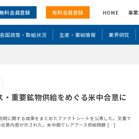
に特化した情報を配信
無料会員登録
有料会員登録
HOME
事業
各国政策・取組状況
生産・需給情報
業界研究
ス・重要鉱物供給をめぐる米中合意に
中国訪問に関する成果をまとめたファクトシートを公表した。文書で
合意内容が示された。米中間でレアアース供給問題 […]