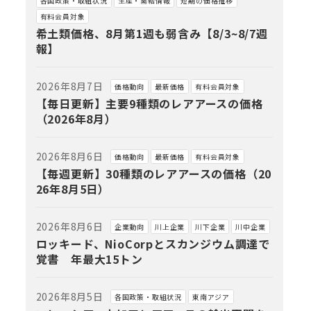
各国政策・取組状況
生産・需給情報
短期の価格推移
有料会員対象
希土類価格、8月第1週も弱含み【8/3~8/7週
報】
2026年8月7日
価格動向
最新価格
有料会員対象
【毎日更新】主要9種類のレアアースの価格
（2026年8月）
2026年8月6日
価格動向
最新価格
有料会員対象
【毎週更新】30種類のレアアースの価格（20
26年8月5日）
2026年8月6日
企業動向
川上企業
川下企業
川中企業
ロッキード、NioCorpとスカンジウム調達で
覚書 年最大15トン
2026年8月5日
各国政策・取組状況
東南アジア