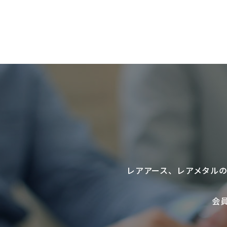
レアアース
、
レアメタル
会