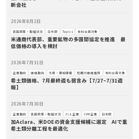
新会社
2026年8月2日
各国政策・取組状況
日米欧
Topics
有料会員対象
米通商代表部、重要鉱物の多国間協定を推進 最
低価格の導入を検討
2026年7月31日
企業動向
価格動向
生産・需給情報
短期の価格推移
有料会員対象
希土類価格、7月最終週も弱含み【7/27~7/31週
報】
2026年7月30日
企業動向
各国政策・取組状況
川上企業
川中企業
日米欧
加Aclara、米DOEの資金支援候補に選定 AIで重
希土類分離工程を最適化