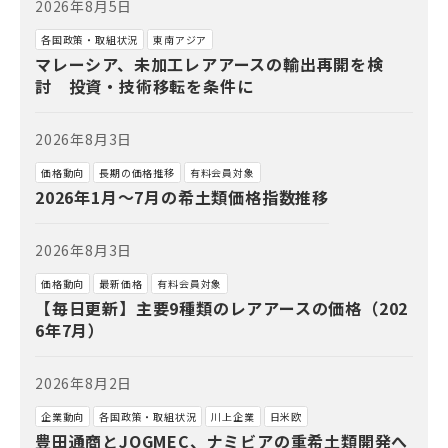
2026年8月5日
各国政策・取組状況
東南アジア
マレーシア、未加工レアアースの輸出再開を検
討 投資・技術移転を条件に
2026年8月3日
価格動向
長期の価格推移
有料会員対象
2026年1月～7月の希土類価格指数推移
2026年8月3日
価格動向
最新価格
有料会員対象
【毎日更新】主要9種類のレアアースの価格（202
6年7月）
2026年8月2日
企業動向
各国政策・取組状況
川上企業
日米欧
豊田通商とJOGMEC、ナミビアの重希土類開発へ