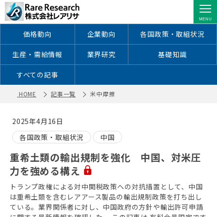
米中摩擦 ｜ レアアース・レアメタル
に特化した情報を配信
価格動向
企業動向
各国政策・取組状況
生産・需給情報
業界研究
基礎知識
すべての記事
HOME
記事一覧
米中摩擦
2025年4月16日
各国政策・取組状況
中国
重希土類の輸出規制を強化 中国、対米圧
力を強める構え
トランプ政権による対中関税政策への対抗措置として、中国
は重希土類を含むレアアース製品の輸出規制政策を打ち出し
ている。業界関係者に対し、中国政府の方針や輸出許可申請
に関する最新情報を確認した。 この記事は 有料会員限定です