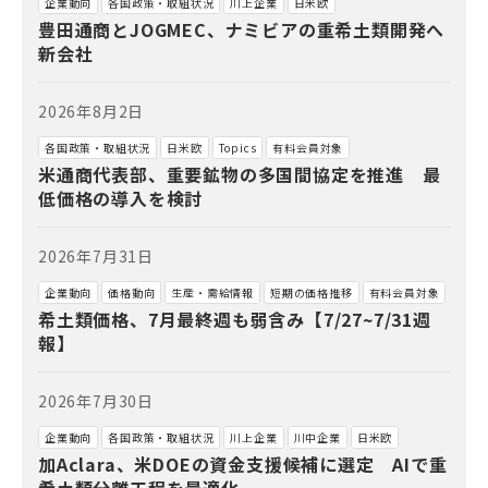
企業動向
各国政策・取組状況
川上企業
日米欧
豊田通商とJOGMEC、ナミビアの重希土類開発へ
新会社
2026年8月2日
各国政策・取組状況
日米欧
Topics
有料会員対象
米通商代表部、重要鉱物の多国間協定を推進 最
低価格の導入を検討
2026年7月31日
企業動向
価格動向
生産・需給情報
短期の価格推移
有料会員対象
希土類価格、7月最終週も弱含み【7/27~7/31週
報】
2026年7月30日
企業動向
各国政策・取組状況
川上企業
川中企業
日米欧
加Aclara、米DOEの資金支援候補に選定 AIで重
希土類分離工程を最適化