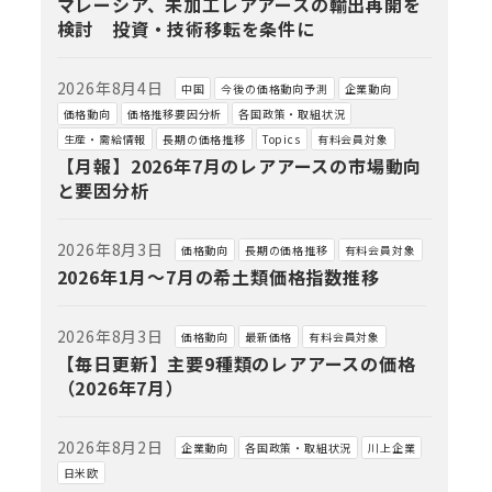
マレーシア、未加工レアアースの輸出再開を
検討 投資・技術移転を条件に
2026年8月4日
中国
今後の価格動向予測
企業動向
価格動向
価格推移要因分析
各国政策・取組状況
生産・需給情報
長期の価格推移
Topics
有料会員対象
【月報】2026年7月のレアアースの市場動向
と要因分析
2026年8月3日
価格動向
長期の価格推移
有料会員対象
2026年1月～7月の希土類価格指数推移
2026年8月3日
価格動向
最新価格
有料会員対象
【毎日更新】主要9種類のレアアースの価格
（2026年7月）
2026年8月2日
企業動向
各国政策・取組状況
川上企業
日米欧