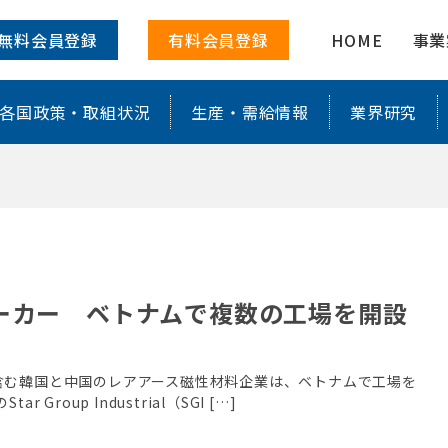
特化した情報を配信
無料会員登録
有料会員登録
HOME
事業
各国政策・取組状況
生産・需給情報
業界研究
ーカー ベトナムで複数の工場を開設
含む韓国と中国のレアアース磁性材料企業は、ベトナムで工場を
oup Industrial（SGI […]