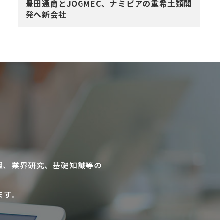
豊田通商とJOGMEC、ナミビアの重希土類開
発へ新会社
報、業界研究、基礎知識等の
ます。