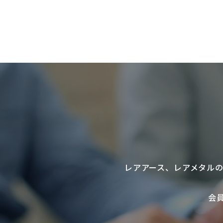
レアアース
、
レアメタル
会