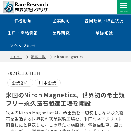
Niron Magnetics ｜ レアアース・レア
メタルに特化した情報を配信
価格動向
企業動向
各国政策・取組状況
生産・需給情報
業界研究
基礎知識
すべての記事
HOME
記事一覧
Niron Magnetics
2024年10月11日
企業動向
川中企業
米国のNiron Magnetics、世界初の希土類
フリー永久磁石製造工場を開設
米国のNiron Magneticsは、希土類を一切使用しない永久磁
石を製造する世界初の商業試験工場を、米国ミネアポリスに
開設したと発表した。この新たな施設は、電気自動車、風力
エネルギー、消費者向け電子機器など、さまざま […]