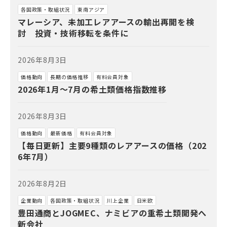
各国政策・取組状況
東南アジア
マレーシア、未加工レアアースの輸出再開を検
討 投資・技術移転を条件に
2026年8月3日
価格動向
長期の価格推移
有料会員対象
2026年1月～7月の希土類価格指数推移
2026年8月3日
価格動向
最新価格
有料会員対象
【毎日更新】主要9種類のレアアースの価格（202
6年7月）
2026年8月2日
企業動向
各国政策・取組状況
川上企業
日米欧
豊田通商とJOGMEC、ナミビアの重希土類開発へ
新会社