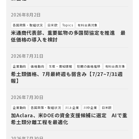
2026年8月2日
各国政策・取組状況
日米欧
Topics
有料会員対象
米通商代表部、重要鉱物の多国間協定を推進 最
低価格の導入を検討
2026年7月31日
企業動向
価格動向
生産・需給情報
短期の価格推移
有料会員対象
希土類価格、7月最終週も弱含み【7/27~7/31週
報】
2026年7月30日
企業動向
各国政策・取組状況
川上企業
川中企業
日米欧
加Aclara、米DOEの資金支援候補に選定 AIで重
希土類分離工程を最適化
2026年7月30日