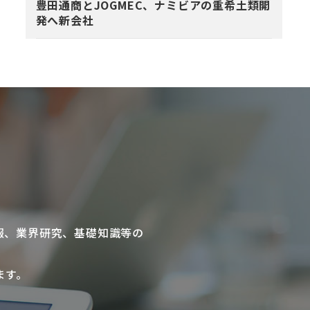
豊田通商とJOGMEC、ナミビアの重希土類開
発へ新会社
報、業界研究、基礎知識等の
ます。