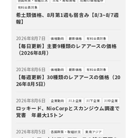
各国政策・取組状況
生産・需給情報
短期の価格推移
有料会員対象
希土類価格、8月第1週も弱含み【8/3~8/7週
報】
2026年8月7日
価格動向
最新価格
有料会員対象
【毎日更新】主要9種類のレアアースの価格
（2026年8月）
2026年8月6日
価格動向
最新価格
有料会員対象
【毎週更新】30種類のレアアースの価格（20
26年8月5日）
2026年8月6日
企業動向
川上企業
川下企業
川中企業
ロッキード、NioCorpとスカンジウム調達で
覚書 年最大15トン
2026年8月5日
各国政策・取組状況
東南アジア