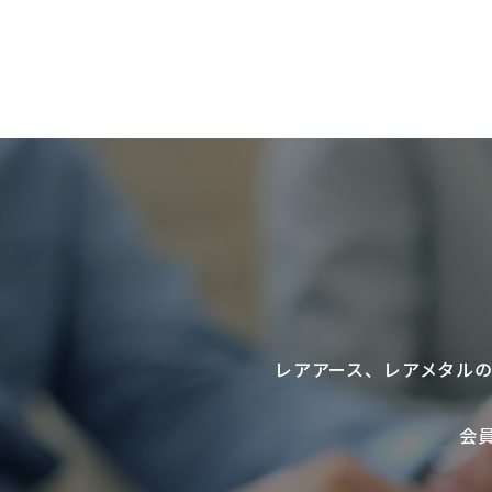
レアアース
、
レアメタル
会