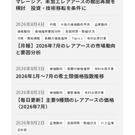
マレーシア、未加工レアアースの輸出再開を
検討 投資・技術移転を条件に
2026年8月4日
中国
今後の価格動向予測
企業動向
価格動向
価格推移要因分析
各国政策・取組状況
生産・需給情報
長期の価格推移
Topics
有料会員対象
【月報】2026年7月のレアアースの市場動向
と要因分析
2026年8月3日
価格動向
長期の価格推移
有料会員対象
2026年1月～7月の希土類価格指数推移
2026年8月3日
価格動向
最新価格
有料会員対象
【毎日更新】主要9種類のレアアースの価格
（2026年7月）
2026年8月2日
企業動向
各国政策・取組状況
川上企業
日米欧