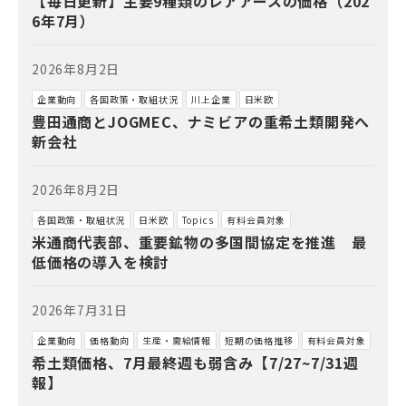
【毎日更新】主要9種類のレアアースの価格（202
6年7月）
2026年8月2日
企業動向
各国政策・取組状況
川上企業
日米欧
豊田通商とJOGMEC、ナミビアの重希土類開発へ
新会社
2026年8月2日
各国政策・取組状況
日米欧
Topics
有料会員対象
米通商代表部、重要鉱物の多国間協定を推進 最
低価格の導入を検討
2026年7月31日
企業動向
価格動向
生産・需給情報
短期の価格推移
有料会員対象
希土類価格、7月最終週も弱含み【7/27~7/31週
報】