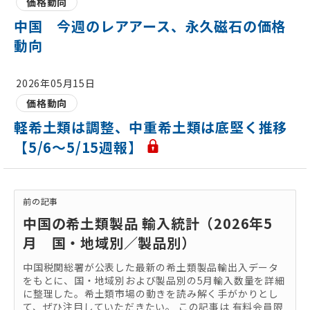
価格動向
中国 今週のレアアース、永久磁石の価格
動向
2026年05月15日
価格動向
軽希土類は調整、中重希土類は底堅く推移
【5/6～5/15週報】
前の記事
中国の希土類製品 輸入統計（2026年5
月 国・地域別／製品別）
中国税関総署が公表した最新の希土類製品輸出入データ
をもとに、国・地域別および製品別の5月輸入数量を詳細
に整理した。希土類市場の動きを読み解く手がかりとし
て、ぜひ注目していただきたい。 この記事は 有料会員限