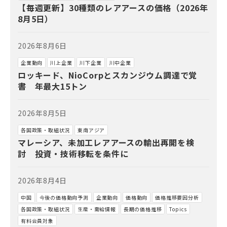
【毎週更新】30種類のレアアースの価格（2026年
8月5日）
2026年8月6日
企業動向
川上企業
川下企業
川中企業
ロッキード、NioCorpとスカンジウム調達で覚
書 年最大15トン
2026年8月5日
各国政策・取組状況
東南アジア
マレーシア、未加工レアアースの輸出再開を検
討 投資・技術移転を条件に
2026年8月4日
中国
今後の価格動向予測
企業動向
価格動向
価格推移要因分析
各国政策・取組状況
生産・需給情報
長期の価格推移
Topics
有料会員対象