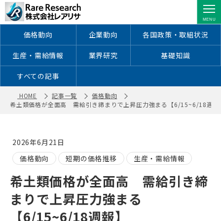
希土類価格が全面高 需給引き締まり
で上昇圧力強まる【6/15~6/18週報】
｜ 株式会社レアリサ
価格動向
企業動向
各国政策・取組状況
生産・需給情報
業界研究
基礎知識
すべての記事
HOME
記事一覧
価格動向
希土類価格が全面高 需給引き締まりで上昇圧力強まる【6/15~6/18週報
2026年6月21日
価格動向
短期の価格推移
生産・需給情報
希土類価格が全面高 需給引き締
まりで上昇圧力強まる
【6/15~6/18週報】