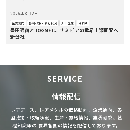
2026年8月2日
企業動向
各国政策・取組状況
川上企業
日米欧
豊田通商とJOGMEC、ナミビアの重希土類開発へ
新会社
SERVICE
情報配信
レアアース
、
レアメタル
の価格動向、企業動向、各
国政策・取組状況、生産・需給情報、業界研究、基
礎知識等の
世界各国の情報を配信
しております。