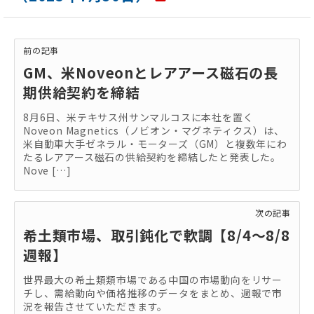
前の記事
GM、米Noveonとレアアース磁石の長
期供給契約を締結
8月6日、米テキサス州サンマルコスに本社を置く
Noveon Magnetics（ノビオン・マグネティクス）は、
米自動車大手ゼネラル・モーターズ（GM）と複数年にわ
たるレアアース磁石の供給契約を締結したと発表した。
Nove […]
次の記事
希土類市場、取引鈍化で軟調【8/4～8/8
週報】
世界最大の希土類類市場である中国の市場動向をリサー
チし、需給動向や価格推移のデータをまとめ、週報で市
況を報告させていただきます。