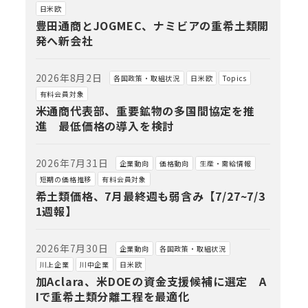
日米欧
豊田通商とJOGMEC、ナミビアの重希土類開
発へ新会社
2026年8月2日
各国政策・取組状況
日米欧
Topics
有料会員対象
米通商代表部、重要鉱物の多国間協定を推
進 最低価格の導入を検討
2026年7月31日
企業動向
価格動向
生産・需給情報
短期の価格推移
有料会員対象
希土類価格、7月最終週も弱含み【7/27~7/3
1週報】
2026年7月30日
企業動向
各国政策・取組状況
川上企業
川中企業
日米欧
加Aclara、米DOEの資金支援候補に選定 A
Iで重希土類分離工程を最適化