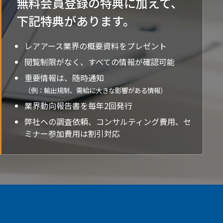
無料会員登録の特典に加えて、
下記特典が
あります。
レアアース業界の概要資料をプレゼント
閲覧制限がなく、すべての情報が確認可能
重要情報は、随時通知
（例：輸出規制、需給に大きな影響がある情報）
業界動向報告書を毎年2回発行
弊社への調査依頼、コンサルティング費用、セ
ミナー参加費用は割引対応