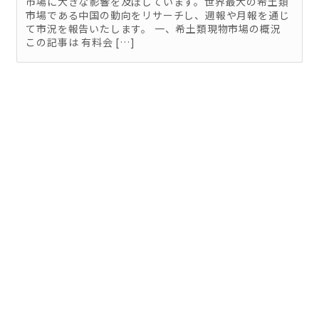
市場に大きな影響を及ぼしています。世界最大の希土類
市場である中国の動向をリサーチし、週報や月報を通じ
て市況を報告いたします。 一、希土類現物市場の概況
この記事は 有料会 […]