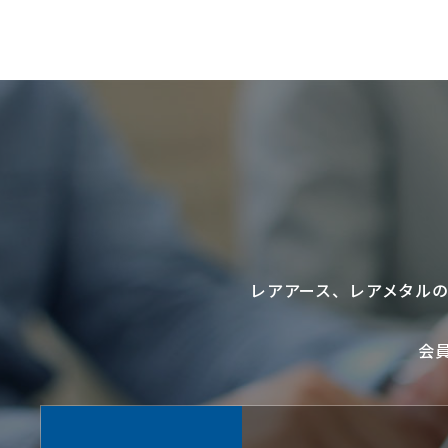
レアアース
、
レアメタル
会