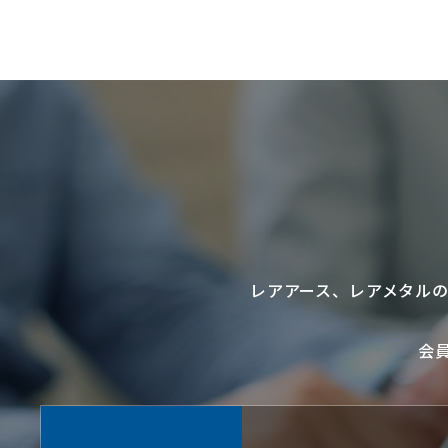
レアアース
、
レアメタル
会