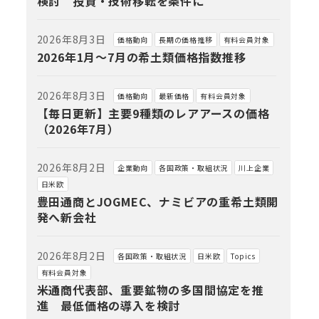
検討 投資・技術移転を条件に
2026年8月3日
価格動向
長期の価格推移
有料会員対象
2026年1月～7月の希土類価格指数推移
2026年8月3日
価格動向
最新価格
有料会員対象
【毎日更新】主要9種類のレアアースの価格
（2026年7月）
2026年8月2日
企業動向
各国政策・取組状況
川上企業
日米欧
豊田通商とJOGMEC、ナミビアの重希土類開
発へ新会社
2026年8月2日
各国政策・取組状況
日米欧
Topics
有料会員対象
米通商代表部、重要鉱物の多国間協定を推
進 最低価格の導入を検討