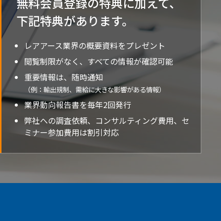
無料会員登録の特典に加えて、
下記特典が
あります。
レアアース業界の概要資料をプレゼント
閲覧制限がなく、すべての情報が確認可能
重要情報は、随時通知
（例：輸出規制、需給に大きな影響がある情報）
業界動向報告書を毎年2回発行
弊社への調査依頼、コンサルティング費用、セ
ミナー参加費用は割引対応