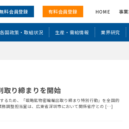
に特化した情報を配信
無料会員登録
有料会員登録
HOME
事業
各国政策・取組状況
生産・需給情報
業界研究
別取り締まりを開始
防止するため、「戦略鉱物密輸輸出取り締まり特別行動」を全国的
務調整担当室は、広東省深圳市において関係省庁との […]