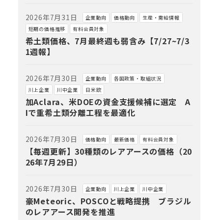
2026年7月31日
企業動向
価格動向
生産・需給情報
短期の価格推移
有料会員対象
希土類価格、7月最終週も弱含み【7/27~7/3
1週報】
2026年7月30日
企業動向
各国政策・取組状況
川上企業
川中企業
日米欧
加Aclara、米DOEの資金支援候補に選定 A
Iで重希土類分離工程を最適化
2026年7月30日
価格動向
最新価格
有料会員対象
【毎週更新】30種類のレアアースの価格（20
26年7月29日）
2026年7月30日
企業動向
川上企業
川中企業
豪Meteoric、POSCOと戦略提携 ブラジル
のレアアース開発を推進