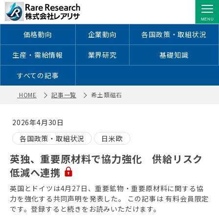
希土類磁石 ｜ レアアース・レアメタ
ルに特化した情報を配信
価格動向
企業動向
各国政策・取組状況
生産・需給情報
業界研究
基礎知識
すべての記事
HOME
記事一覧
希土類磁石
2026年4月30日
各国政策・取組状況
日米欧
英独、重要原材料で協力強化 供給リスク
低減へ連携
英国とドイツは4月27日、重要鉱物・重要原材料に関する協
力を強化する共同声明を発表した。 この記事は 有料会員限定
です。登録すると続きをお読みいただけます。