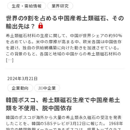
生産・需給情報
業界研究
世界の9割を占める中国産希土類磁石、その
輸出先は？
希土類磁石材料の生産に関して、中国が世界シェアの約90%
を占めている。米中の摩擦が高まる中、欧米各国は中国依存
を避け、独自の供給網構築に向けた動きを加速させている。
この背景のもと、各国と地域の中国からの希土類磁石材料の
[…]
2024年3月21日
企業動向
川中企業
韓国ポスコ、希土類磁石生産で中国産希土
類を不使用、脱中国依存
韓国のポスコが海外から大量の希土類永久磁石の受注を発表
したことを、韓国のSBSテレビが3月12日に報じた。 1968年
設立の韓国鉄鋼メーカーであるポスコは、世界トップクラス