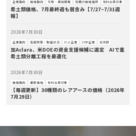
企業動向
価格動向
生産・需給情報
短期の価格推移
有料会員対象
希土類価格、7月最終週も弱含み【7/27~7/31週
報】
2026年7月30日
企業動向
各国政策・取組状況
川上企業
川中企業
日米欧
加Aclara、米DOEの資金支援候補に選定 AIで重
希土類分離工程を最適化
2026年7月30日
価格動向
最新価格
有料会員対象
【毎週更新】30種類のレアアースの価格（2026年
7月29日）