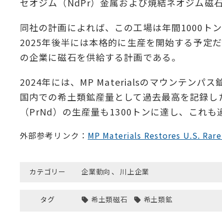
セオジム（NdPr）金属および焼結ネオジム磁石
同社の計画によれば、この工場は年間1000ト
2025年後半には本格的に生産を開始する予定
の企業に磁石を供給する計画である。
2024年には、MP Materialsのマウンテ
国内での希土類鉱産量として過去最高を記録し
（PrNd）の生産量も1300トンに達し、これ
外部参考リンク：
MP Materials Restores U.S. Rar
カテゴリー
企業動向
、
川上企業
タグ
希土類磁石
希土類鉱