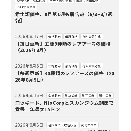
各国政策・取組状況
生産・需給情報
短期の価格推移
有料会員対象
希土類価格、8月第1週も弱含み【8/3~8/7週
報】
2026年8月7日
価格動向
最新価格
有料会員対象
【毎日更新】主要9種類のレアアースの価格
（2026年8月）
2026年8月6日
価格動向
最新価格
有料会員対象
【毎週更新】30種類のレアアースの価格（20
26年8月5日）
2026年8月6日
企業動向
川上企業
川下企業
川中企業
ロッキード、NioCorpとスカンジウム調達で
覚書 年最大15トン
2026年8月5日
各国政策・取組状況
東南アジア