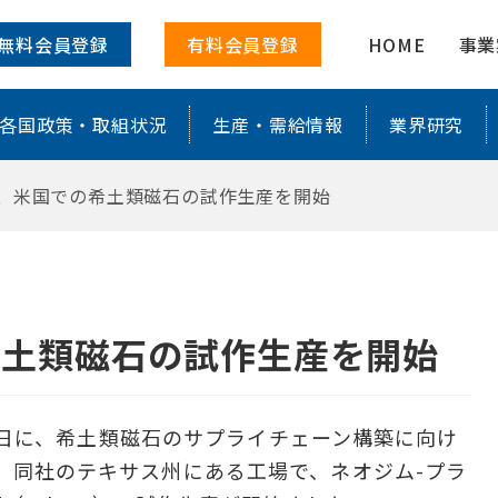
石の試作生産を開始 ｜ 株式会社レアリサ
無料会員登録
有料会員登録
HOME
事業
各国政策・取組状況
生産・需給情報
業界研究
ials、米国での希土類磁石の試作生産を開始
での希土類磁石の試作生産を開始
5年1月22日に、希土類磁石のサプライチェーン構築に向け
。同社のテキサス州にある工場で、ネオジム-プラ