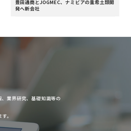
豊田通商とJOGMEC、ナミビアの重希土類開
発へ新会社
報、業界研究、基礎知識等の
ます。