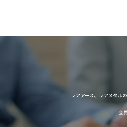
レアアース
、
レアメタル
会