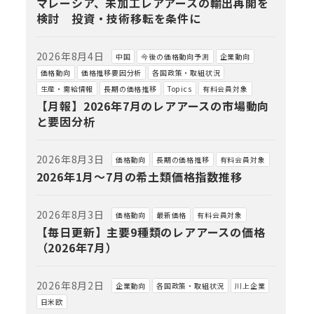
マレーシア、未加工レアアースの輸出再開を
検討 投資・技術移転を条件に
2026年8月4日
中国
今後の価格動向予測
企業動向
価格動向
価格推移要因分析
各国政策・取組状況
生産・需給情報
長期の価格推移
Topics
有料会員対象
【月報】2026年7月のレアアースの市場動向
と要因分析
2026年8月3日
価格動向
長期の価格推移
有料会員対象
2026年1月～7月の希土類価格指数推移
2026年8月3日
価格動向
最新価格
有料会員対象
【毎日更新】主要9種類のレアアースの価格
（2026年7月）
2026年8月2日
企業動向
各国政策・取組状況
川上企業
日米欧