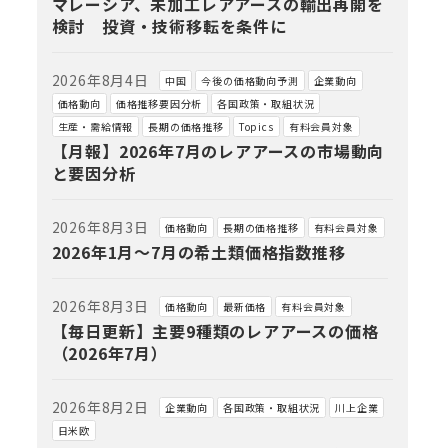
マレーシア、未加工レアアースの輸出再開を
検討 投資・技術移転を条件に
2026年8月4日
中国
今後の価格動向予測
企業動向
価格動向
価格推移要因分析
各国政策・取組状況
生産・需給情報
長期の価格推移
Topics
有料会員対象
【月報】2026年7月のレアアースの市場動向
と要因分析
2026年8月3日
価格動向
長期の価格推移
有料会員対象
2026年1月～7月の希土類価格指数推移
2026年8月3日
価格動向
最新価格
有料会員対象
【毎日更新】主要9種類のレアアースの価格
（2026年7月）
2026年8月2日
企業動向
各国政策・取組状況
川上企業
日米欧