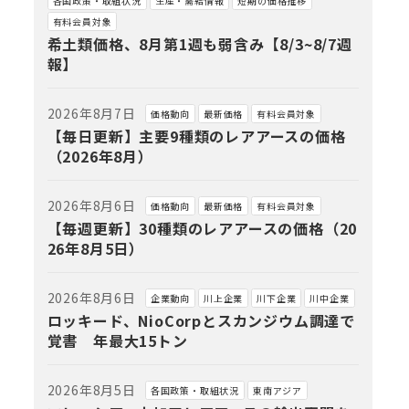
各国政策・取組状況
生産・需給情報
短期の価格推移
有料会員対象
希土類価格、8月第1週も弱含み【8/3~8/7週
報】
2026年8月7日
価格動向
最新価格
有料会員対象
【毎日更新】主要9種類のレアアースの価格
（2026年8月）
2026年8月6日
価格動向
最新価格
有料会員対象
【毎週更新】30種類のレアアースの価格（20
26年8月5日）
2026年8月6日
企業動向
川上企業
川下企業
川中企業
ロッキード、NioCorpとスカンジウム調達で
覚書 年最大15トン
2026年8月5日
各国政策・取組状況
東南アジア