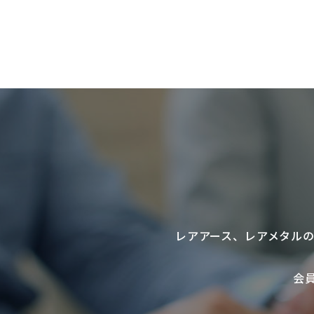
レアアース
、
レアメタル
会