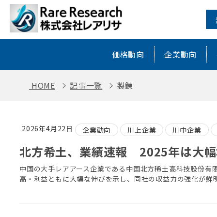
製錬 ｜ レアアース・レアメタルに特
価格動向
企業動向
HOME
記事一覧
製錬
2026年4月22日
企業動向
川上企業
川中企業
北方希土、業績速報 2025年は大
中国の大手レアアース企業である中国北方稀土高科技股份有限
高・利益ともに大幅な伸びを示し、同社の収益力の強化が鮮明と