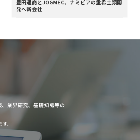
豊田通商とJOGMEC、ナミビアの重希土類開
発へ新会社
報、業界研究、基礎知識等の
ます。