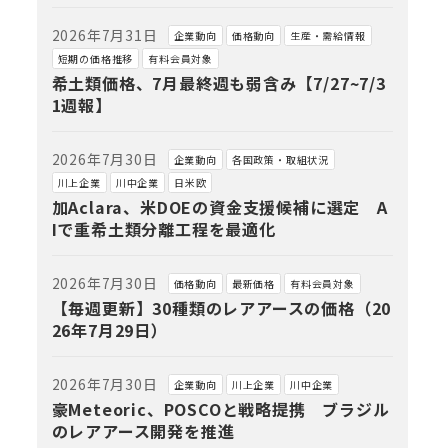
2026年7月31日
企業動向
価格動向
生産・需給情報
短期の価格推移
有料会員対象
希土類価格、7月最終週も弱含み【7/27~7/3
1週報】
2026年7月30日
企業動向
各国政策・取組状況
川上企業
川中企業
日米欧
加Aclara、米DOEの資金支援候補に選定 A
Iで重希土類分離工程を最適化
2026年7月30日
価格動向
最新価格
有料会員対象
【毎週更新】30種類のレアアースの価格（20
26年7月29日）
2026年7月30日
企業動向
川上企業
川中企業
豪Meteoric、POSCOと戦略提携 ブラジル
のレアアース開発を推進