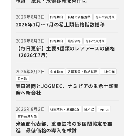
検討 投資・技術移転を条件に
2026年8月3日
価格動向
長期の価格推移
有料会員対象
2026年1月～7月の希土類価格指数推移
2026年8月3日
価格動向
最新価格
有料会員対象
【毎日更新】主要9種類のレアアースの価格
（2026年7月）
2026年8月2日
企業動向
各国政策・取組状況
川上企業
日米欧
豊田通商とJOGMEC、ナミビアの重希土類開
発へ新会社
2026年8月2日
各国政策・取組状況
日米欧
Topics
有料会員対象
米通商代表部、重要鉱物の多国間協定を推
進 最低価格の導入を検討