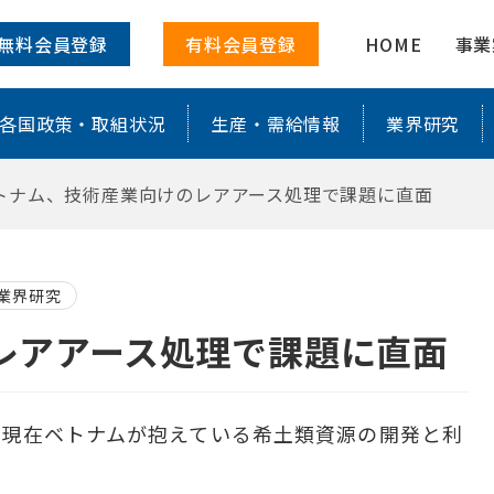
理で課題に直面 ｜ 株式会社レアリサ
無料会員登録
有料会員登録
HOME
事業
各国政策・取組状況
生産・需給情報
業界研究
トナム、技術産業向けのレアアース処理で課題に直面
業界研究
レアアース処理で課題に直面
、現在ベトナムが抱えている希土類資源の開発と利