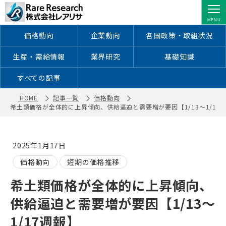
希土類価格が全体的に上昇傾向、供給
逼迫と需要増が要因【1/13～1/17週
報】 ｜ 株式会社レアリサ
価格動向
企業動向
各国政策・取組状況
生産・需給情報
業界研究
基礎知識
すべての記事
HOME
記事一覧
価格動向
希土類価格が全体的に上昇傾向、供給逼迫と需要増が要因【1/13～1/17
2025年1月17日
価格動向
短期の価格推移
希土類価格が全体的に上昇傾向、
供給逼迫と需要増が要因【1/13～
1/17週報】