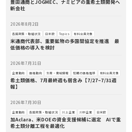
豊田通商とJOGMEC、ナミビアの重希土類開発へ
新会社
2026年8月2日
各国政策・取組状況
日米欧
Topics
有料会員対象
米通商代表部、重要鉱物の多国間協定を推進 最
低価格の導入を検討
2026年7月31日
企業動向
価格動向
生産・需給情報
短期の価格推移
有料会員対象
希土類価格、7月最終週も弱含み【7/27~7/31週
報】
2026年7月30日
企業動向
各国政策・取組状況
川上企業
川中企業
日米欧
加Aclara、米DOEの資金支援候補に選定 AIで重
希土類分離工程を最適化