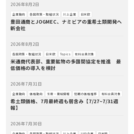
2026年8月2日
企業動向
各国政策・取組状況
川上企業
日米欧
豊田通商とJOGMEC、ナミビアの重希土類開発へ
新会社
2026年8月2日
各国政策・取組状況
日米欧
Topics
有料会員対象
米通商代表部、重要鉱物の多国間協定を推進 最
低価格の導入を検討
2026年7月31日
企業動向
価格動向
生産・需給情報
短期の価格推移
有料会員対象
希土類価格、7月最終週も弱含み【7/27~7/31週
報】
2026年7月30日
企業動向
各国政策・取組状況
川上企業
川中企業
日米欧