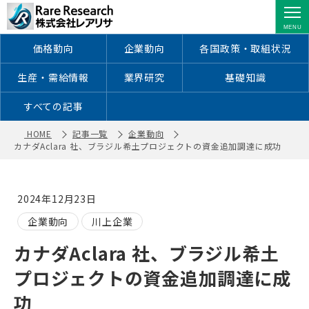
カナダAclara 社、ブラジル希土プロジ
ェクトの資金追加調達に成功 ｜ 株式
会社レアリサ
価格動向
企業動向
各国政策・取組状況
生産・需給情報
業界研究
基礎知識
すべての記事
HOME
記事一覧
企業動向
カナダAclara 社、ブラジル希土プロジェクトの資金追加調達に成功
2024年12月23日
企業動向
川上企業
カナダAclara 社、ブラジル希土
プロジェクトの資金追加調達に成
功