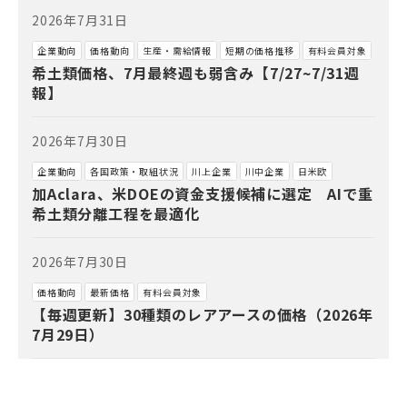
2026年7月31日
企業動向
価格動向
生産・需給情報
短期の価格推移
有料会員対象
希土類価格、7月最終週も弱含み【7/27~7/31週
報】
2026年7月30日
企業動向
各国政策・取組状況
川上企業
川中企業
日米欧
加Aclara、米DOEの資金支援候補に選定 AIで重
希土類分離工程を最適化
2026年7月30日
価格動向
最新価格
有料会員対象
【毎週更新】30種類のレアアースの価格（2026年
7月29日）