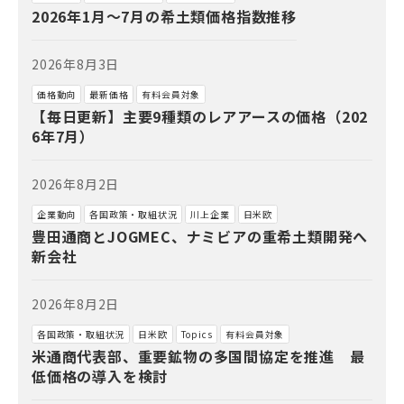
2026年1月～7月の希土類価格指数推移
2026年8月3日
価格動向
最新価格
有料会員対象
【毎日更新】主要9種類のレアアースの価格（202
6年7月）
2026年8月2日
企業動向
各国政策・取組状況
川上企業
日米欧
豊田通商とJOGMEC、ナミビアの重希土類開発へ
新会社
2026年8月2日
各国政策・取組状況
日米欧
Topics
有料会員対象
米通商代表部、重要鉱物の多国間協定を推進 最
低価格の導入を検討