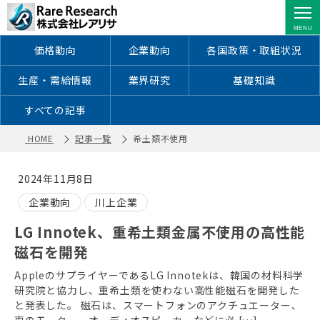
希土類不使用 ｜ レアアース・レアメ
タルに特化した情報を配信
価格動向
企業動向
各国政策・取組状況
生産・需給情報
業界研究
基礎知識
すべての記事
HOME
記事一覧
希土類不使用
2024年11月8日
企業動向
川上企業
LG Innotek、重希土類金属不使用の高性能
磁石を開発
AppleのサプライヤーであるLG Innotekは、韓国の材料科学
研究院と協力し、重希土類を使わない高性能磁石を開発した
と発表した。 磁石は、スマートフォンのアクチュエーター、
車のモーター、オーディオスピーカーなどに必 […]