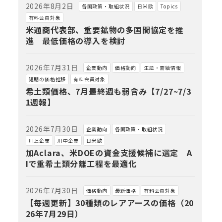
2026年8月2日
各国政策・取組状況
日米欧
Topics
有料会員対象
米通商代表部、重要鉱物の多国間協定を推
進 最低価格の導入を検討
2026年7月31日
企業動向
価格動向
生産・需給情報
短期の価格推移
有料会員対象
希土類価格、7月最終週も弱含み【7/27~7/3
1週報】
2026年7月30日
企業動向
各国政策・取組状況
川上企業
川中企業
日米欧
加Aclara、米DOEの資金支援候補に選定 A
Iで重希土類分離工程を最適化
2026年7月30日
価格動向
最新価格
有料会員対象
【毎週更新】30種類のレアアースの価格（20
26年7月29日）