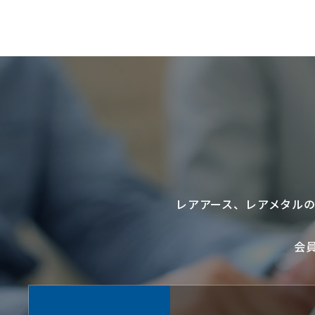
レアアース
、
レアメタル
会