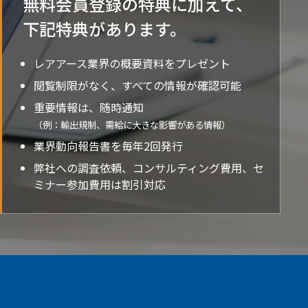
無料会員登録の特典に加えて、
下記特典が
あります。
レアアース業界の概要資料をプレゼント
閲覧制限がなく、すべての情報が確認可能
重要情報は、随時通知
（例：輸出規制、需給に大きな影響がある情報）
業界動向報告書を毎年2回発行
弊社への調査依頼、コンサルティング費用、セ
ミナー参加費用は割引対応