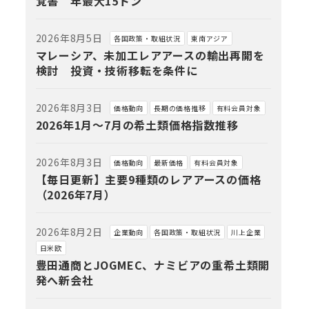
覚書 年最大15トン
2026年8月5日
各国政策・取組状況
東南アジア
マレーシア、未加工レアアースの輸出再開を
検討 投資・技術移転を条件に
2026年8月3日
価格動向
長期の価格推移
有料会員対象
2026年1月～7月の希土類価格指数推移
2026年8月3日
価格動向
最新価格
有料会員対象
【毎日更新】主要9種類のレアアースの価格
（2026年7月）
2026年8月2日
企業動向
各国政策・取組状況
川上企業
日米欧
豊田通商とJOGMEC、ナミビアの重希土類開
発へ新会社