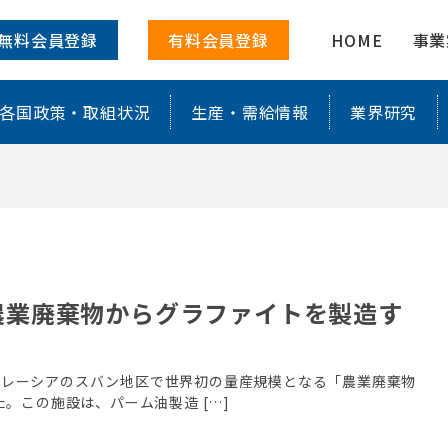
タルに特化した情報を配信
無料会員登録
有料会員登録
HOME
事業
各国政策・取組状況
生産・需給情報
業界研究
世界初の農業廃棄物からグラファイトを製造す
GTI）は、マレーシアのスバン地区で世界初の量産規模となる「農業廃棄物
。この施設は、パーム油製造 […]