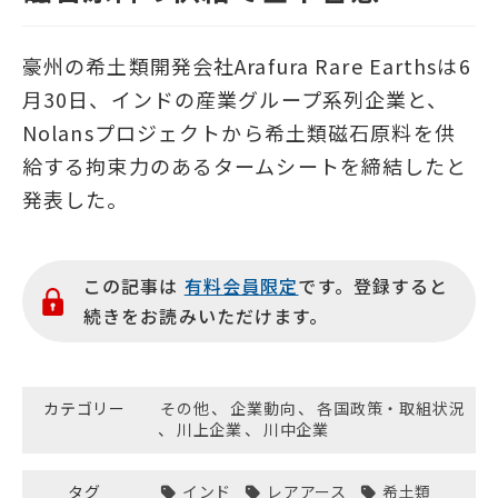
豪州の希土類開発会社Arafura Rare Earthsは6
月30日、インドの産業グループ系列企業と、
Nolansプロジェクトから希土類磁石原料を供
給する拘束力のあるタームシートを締結したと
発表した。
この記事は
有料会員限定
です。登録すると
続きをお読みいただけます。
カテゴリー
その他
、
企業動向
、
各国政策・取組状況
、
川上企業
、
川中企業
タグ
インド
レアアース
希土類