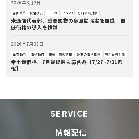
2026年8月2日
各国政策・取組状況
日米欧
Topics
有料会員対象
米通商代表部、重要鉱物の多国間協定を推進 最
低価格の導入を検討
2026年7月31日
企業動向
価格動向
生産・需給情報
短期の価格推移
有料会員対象
希土類価格、7月最終週も弱含み【7/27~7/31週
報】
SERVICE
情報配信