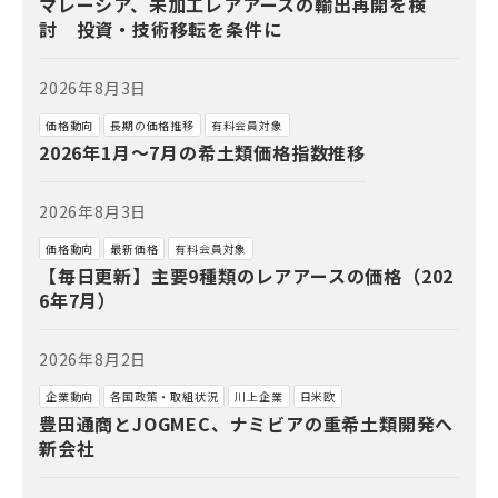
マレーシア、未加工レアアースの輸出再開を検
討 投資・技術移転を条件に
2026年8月3日
価格動向
長期の価格推移
有料会員対象
2026年1月～7月の希土類価格指数推移
2026年8月3日
価格動向
最新価格
有料会員対象
【毎日更新】主要9種類のレアアースの価格（202
6年7月）
2026年8月2日
企業動向
各国政策・取組状況
川上企業
日米欧
豊田通商とJOGMEC、ナミビアの重希土類開発へ
新会社