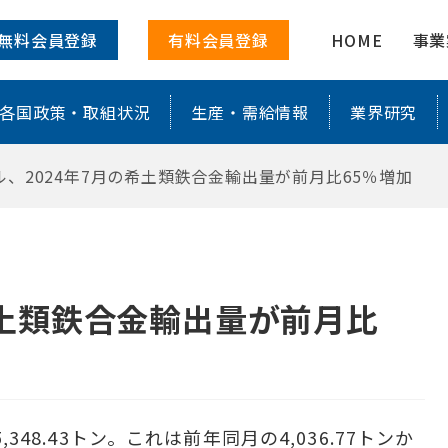
輸出量が前月比65％増加 ｜ 株式会社
無料会員登録
有料会員登録
HOME
事業
各国政策・取組状況
生産・需給情報
業界研究
ル、2024年7月の希土類鉄合金輸出量が前月比65％増加
希土類鉄合金輸出量が前月比
48.43トン。これは前年同月の4,036.77トンか