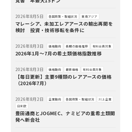
覚書 年最大15トン
2026年8月5日
各国政策・取組状況
東南アジア
マレーシア、未加工レアアースの輸出再開を
検討 投資・技術移転を条件に
2026年8月3日
価格動向
長期の価格推移
有料会員対象
2026年1月～7月の希土類価格指数推移
2026年8月3日
価格動向
最新価格
有料会員対象
【毎日更新】主要9種類のレアアースの価格
（2026年7月）
2026年8月2日
企業動向
各国政策・取組状況
川上企業
日米欧
豊田通商とJOGMEC、ナミビアの重希土類開
発へ新会社