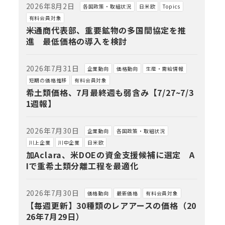
2026年8月2日
各国政策・取組状況
日米欧
Topics
有料会員対象
米通商代表部、重要鉱物の多国間協定を推
進 最低価格の導入を検討
2026年7月31日
企業動向
価格動向
生産・需給情報
短期の価格推移
有料会員対象
希土類価格、7月最終週も弱含み【7/27~7/3
1週報】
2026年7月30日
企業動向
各国政策・取組状況
川上企業
川中企業
日米欧
加Aclara、米DOEの資金支援候補に選定 A
Iで重希土類分離工程を最適化
2026年7月30日
価格動向
最新価格
有料会員対象
【毎週更新】30種類のレアアースの価格（20
26年7月29日）