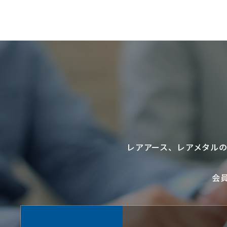
レアアース
、
レアメタル
会