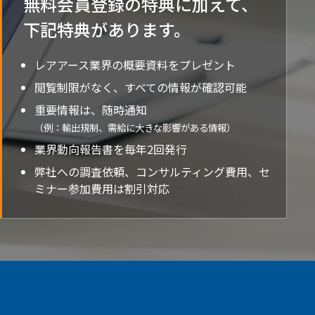
無料会員登録の特典に加えて、
下記特典が
あります。
レアアース業界の概要資料をプレゼント
閲覧制限がなく、すべての情報が確認可能
重要情報は、随時通知
（例：輸出規制、需給に大きな影響がある情報）
業界動向報告書を毎年2回発行
弊社への調査依頼、コンサルティング費用、セ
ミナー参加費用は割引対応