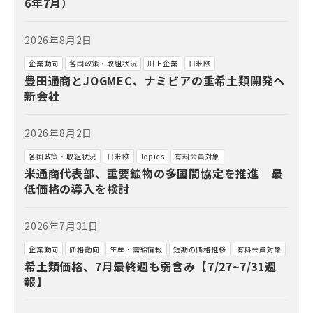
6年7月）
2026年8月2日
企業動向
各国政策・取組状況
川上企業
日米欧
豊田通商とJOGMEC、ナミビアの重希土類開発へ
新会社
2026年8月2日
各国政策・取組状況
日米欧
Topics
有料会員対象
米通商代表部、重要鉱物の多国間協定を推進 最
低価格の導入を検討
2026年7月31日
企業動向
価格動向
生産・需給情報
短期の価格推移
有料会員対象
希土類価格、7月最終週も弱含み【7/27~7/31週
報】