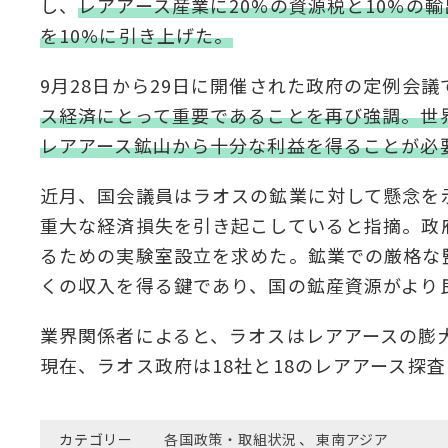
し、
レアアース産業に20%の資源税と10%の
を10%に引き上げた。
9月28日から29日に開催された政府の定例会
ス経済にとって重要であることを再び強調。世
レアアース鉱山から十分な利益を得ることが必
近月、国会議員はラオスの鉱業に対して懸念を
重大な経済損失を引き起こしていると指摘。政
るための実験室設立を求めた。鉱業での厳格な
くの収入を得る鍵であり、国の鉱産資源がより
業界関係者によると、ラオスはレアアースの膨
現在、ラオス政府は18社と18のレアアース探
カテゴリー
各国政策・取組状況
、
東南アジア