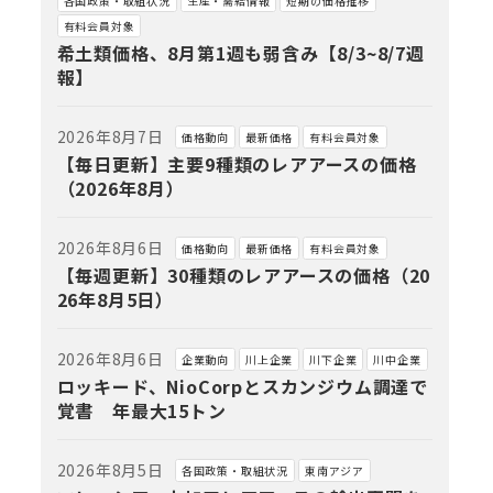
各国政策・取組状況
生産・需給情報
短期の価格推移
有料会員対象
希土類価格、8月第1週も弱含み【8/3~8/7週
報】
2026年8月7日
価格動向
最新価格
有料会員対象
【毎日更新】主要9種類のレアアースの価格
（2026年8月）
2026年8月6日
価格動向
最新価格
有料会員対象
【毎週更新】30種類のレアアースの価格（20
26年8月5日）
2026年8月6日
企業動向
川上企業
川下企業
川中企業
ロッキード、NioCorpとスカンジウム調達で
覚書 年最大15トン
2026年8月5日
各国政策・取組状況
東南アジア