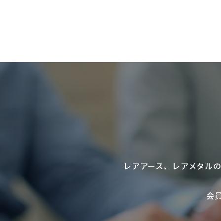
レアアース
、
レアメタル
会