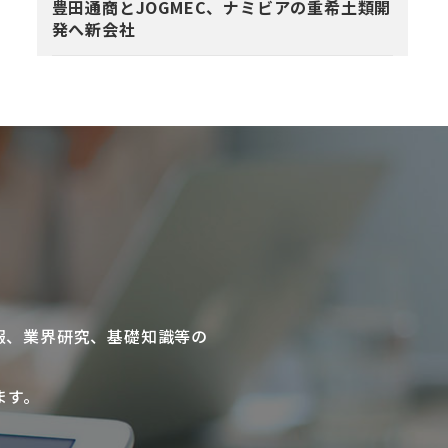
豊田通商とJOGMEC、ナミビアの重希土類開
発へ新会社
報、業界研究、基礎知識等の
ます。