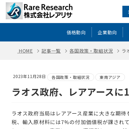
ラオス政府、レアアースに10%の輸出
価格動向
企業動向
HOME
記事一覧
各国政策・取組状況
ラ
2023年11月28日
各国政策・取組状況
東南アジア
ラオス政府、レアアースに
ラオス政府当局はレアアース産業に大きな期待
税、輸入原材料には7%の付加価値税が課されてい