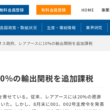
関税を追加課税 ｜ 株式会社レアリサ
無料会員登録
有料会員登録
HOME
事業
各国政策・取組状況
生産・需給情報
業界研究
オス政府、レアアースに10%の輸出関税を追加課税
10%の輸出関税を追加課税
を寄せている。従来、レアアースには20%の資源
た。しかし、8月末に001、002号主席令を発表