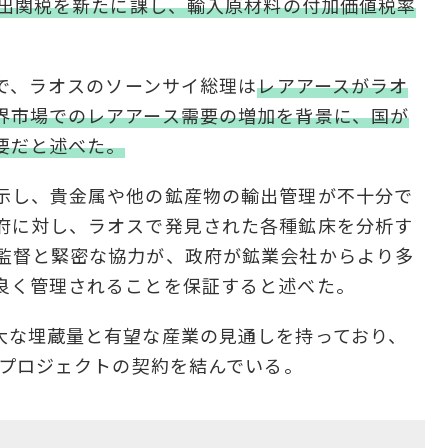
輸出関税を新たに課し、輸入原材料の付加価値税率
議で、ラオスのソーンサイ総理は
レアアースがラオ
界市場でのレアアース需要の増加を背景に、国が
要だと述べた。
示し、貴金属や他の鉱産物の輸出管理が不十分で
府に対し、ラオスで発見された各種鉱床を分析す
監督と緊密な協力が、政府が鉱業会社からより多
良く管理されることを保証すると述べた。
大な埋蔵量と有望な産業の見通しを持っており、
査プロジェクトの契約を結んでいる。