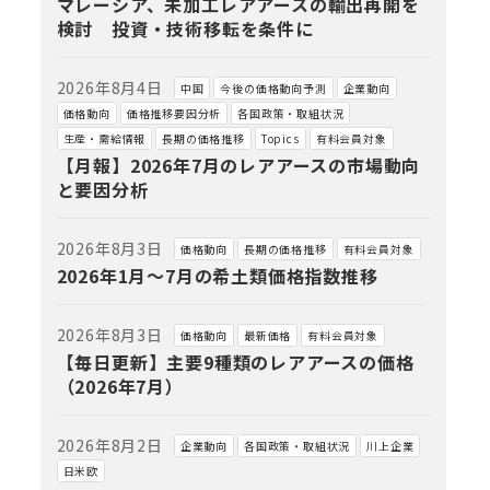
マレーシア、未加工レアアースの輸出再開を
検討 投資・技術移転を条件に
2026年8月4日
中国
今後の価格動向予測
企業動向
価格動向
価格推移要因分析
各国政策・取組状況
生産・需給情報
長期の価格推移
Topics
有料会員対象
【月報】2026年7月のレアアースの市場動向
と要因分析
2026年8月3日
価格動向
長期の価格推移
有料会員対象
2026年1月～7月の希土類価格指数推移
2026年8月3日
価格動向
最新価格
有料会員対象
【毎日更新】主要9種類のレアアースの価格
（2026年7月）
2026年8月2日
企業動向
各国政策・取組状況
川上企業
日米欧