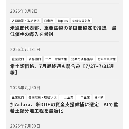
2026年8月2日
各国政策・取組状況
日米欧
Topics
有料会員対象
米通商代表部、重要鉱物の多国間協定を推進 最
低価格の導入を検討
2026年7月31日
企業動向
価格動向
生産・需給情報
短期の価格推移
有料会員対象
希土類価格、7月最終週も弱含み【7/27~7/31週
報】
2026年7月30日
企業動向
各国政策・取組状況
川上企業
川中企業
日米欧
加Aclara、米DOEの資金支援候補に選定 AIで重
希土類分離工程を最適化
2026年7月30日