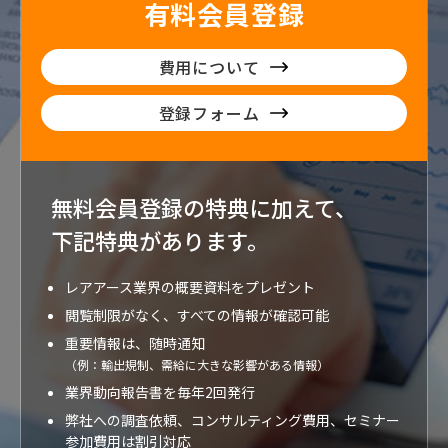
有料会員登録
費用について
登録フォーム
無料会員登録の特典に加えて、
下記特典が
あります。
レアアース業界の概要資料をプレゼント
閲覧制限がなく、すべての情報が確認可能
重要情報は、随時通知
（例：輸出規制、需給に大きな影響がある情報）
業界動向報告書を毎年2回発行
弊社への調査依頼、コンサルティング費用、セミナー
参加費用は割引対応