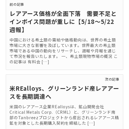
前の記事
レアアース価格が全面下落 需要不足と
インボイス問題が重しに【5/18～5/22
週報】
中国における希土類の需給や価格動向は、世界の希土類
市場に大きな影響を及ぼしています。世界最大の希土類
市場である中国の動向をリサーチし、週報や月報を通じ
て市況を報告いたします。 一、希土類現物市場の概況 こ
の記事は 有料会 […]
次の記事
米REalloys、グリーンランド産レアアー
スを長期調達へ
米国のレアアース企業REalloysは、鉱山開発会社
Critical Metals Corp.（CRML）と、グリーンランド南
部のTanbreezプロジェクトから産出されるレアアース精
鉱を対象とした長期購入契約を締結した […]