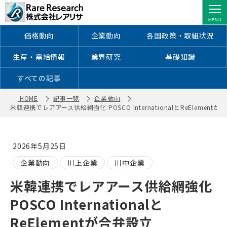
米韓連携でレアアース供給網強化
POSCO InternationalとReElementが
合弁設立 ｜ 株式会社レアリサ
価格動向
企業動向
各国政策・取組状況
生産・需給情報
業界研究
基礎知識
すべての記事
HOME
記事一覧
企業動向
米韓連携でレアアース供給網強化 POSCO InternationalとReElementが
2026年5月25日
企業動向
川上企業
川中企業
米韓連携でレアアース供給網強化
POSCO Internationalと
ReElementが合弁設立