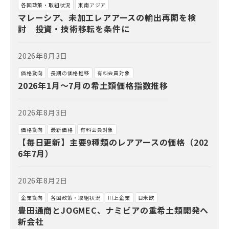
各国政策・取組状況
東南アジア
マレーシア、未加工レアアースの輸出再開を検
討 投資・技術移転を条件に
2026年8月3日
価格動向
長期の価格推移
有料会員対象
2026年1月～7月の希土類価格指数推移
2026年8月3日
価格動向
最新価格
有料会員対象
【毎日更新】主要9種類のレアアースの価格（202
6年7月）
2026年8月2日
企業動向
各国政策・取組状況
川上企業
日米欧
豊田通商とJOGMEC、ナミビアの重希土類開発へ
新会社