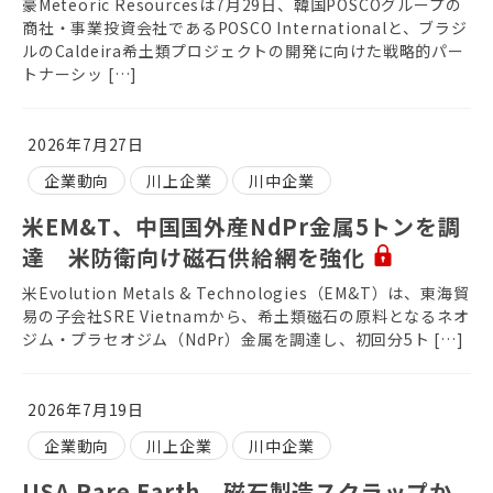
豪Meteoric Resourcesは7月29日、韓国POSCOグループの
商社・事業投資会社であるPOSCO Internationalと、ブラジ
ルのCaldeira希土類プロジェクトの開発に向けた戦略的パー
トナーシッ […]
2026年7月27日
企業動向
川上企業
川中企業
米EM&T、中国国外産NdPr金属5トンを調
達 米防衛向け磁石供給網を強化
米Evolution Metals & Technologies（EM&T）は、東海貿
易の子会社SRE Vietnamから、希土類磁石の原料となるネオ
ジム・プラセオジム（NdPr）金属を調達し、初回分5ト […]
2026年7月19日
企業動向
川上企業
川中企業
USA Rare Earth、磁石製造スクラップか