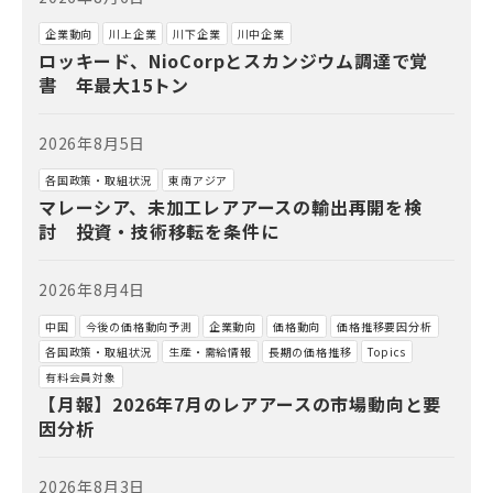
企業動向
川上企業
川下企業
川中企業
ロッキード、NioCorpとスカンジウム調達で覚
書 年最大15トン
2026年8月5日
各国政策・取組状況
東南アジア
マレーシア、未加工レアアースの輸出再開を検
討 投資・技術移転を条件に
2026年8月4日
中国
今後の価格動向予測
企業動向
価格動向
価格推移要因分析
各国政策・取組状況
生産・需給情報
長期の価格推移
Topics
有料会員対象
【月報】2026年7月のレアアースの市場動向と要
因分析
2026年8月3日