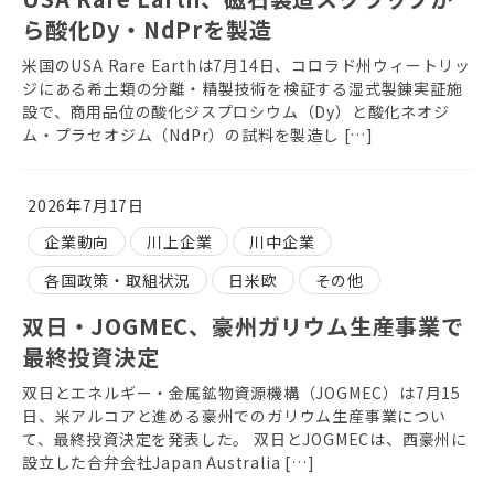
ら酸化Dy・NdPrを製造
米国のUSA Rare Earthは7月14日、コロラド州ウィートリッ
ジにある希土類の分離・精製技術を検証する湿式製錬実証施
設で、商用品位の酸化ジスプロシウム（Dy）と酸化ネオジ
ム・プラセオジム（NdPr）の試料を製造し […]
2026年7月17日
企業動向
川上企業
川中企業
各国政策・取組状況
日米欧
その他
双日・JOGMEC、豪州ガリウム生産事業で
最終投資決定
双日とエネルギー・金属鉱物資源機構（JOGMEC）は7月15
日、米アルコアと進める豪州でのガリウム生産事業につい
て、最終投資決定を発表した。 双日とJOGMECは、西豪州に
設立した合弁会社Japan Australia […]