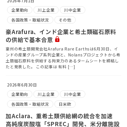
2026年7月1日
企業動向
川上企業
川中企業
各国政策・取組状況
その他
豪Arafura、インド企業と希土類磁石原料
の供給で基本合意
豪州の希土類開発会社Arafura Rare Earthsは6月30日、イ
ンドの産業グループ系列企業と、Nolansプロジェクトから希
土類磁石原料を供給する拘束力のあるタームシートを締結し
たと発表した。 この記事は 有料 […]
2026年6月30日
企業動向
川上企業
川中企業
各国政策・取組状況
日米欧
加Aclara、重希土類供給網の統合を加速
高純度炭酸塩「SPREC」開発、米分離施設