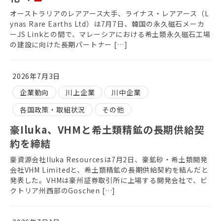
オーストラリアのレアアース大手、ライナス・レアアース（L
ynas Rare Earths Ltd）は7月7日、韓国の永久磁石メーカ
ーJS Linkとの間で、マレーシアにおける希土類永久磁石工場
の建設に向けた長期パートナー […]
2026年7月3日
企業動向
川上企業
川中企業
各国政策・取組状況
その他
豪Iluka、VHMと希土類精鉱の長期供給契
約を締結
豪資源会社Iluka Resourcesは7月2日、豪鉱砂・希土類開発
会社VHM Limitedと、希土類精鉱の長期供給契約を結んだと
発表した。VHMは豪州証券取引所に上場する開発会社で、ビ
クトリア州西部のGoschen […]