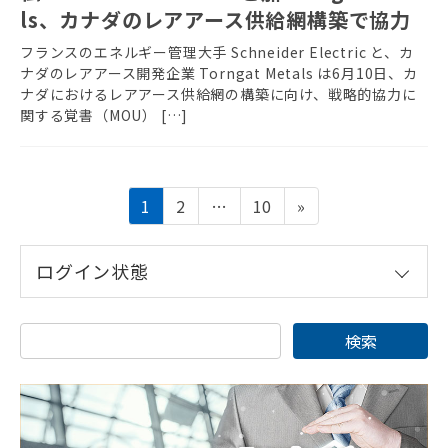
ls、カナダのレアアース供給網構築で協力
フランスのエネルギー管理大手 Schneider Electric と、カ
ナダのレアアース開発企業 Torngat Metals は6月10日、カ
ナダにおけるレアアース供給網の構築に向け、戦略的協力に
関する覚書（MOU） […]
投
固
固
固
1
2
…
10
»
稿
定
定
定
の
ペ
ペ
ペ
ペ
ログイン状態
ー
ー
ー
ー
ジ
ジ
ジ
ジ
送
り